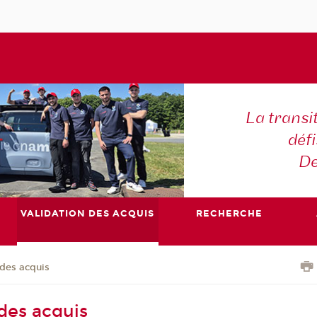
La transi
déf
De
VALIDATION DES ACQUIS
RECHERCHE
 des acquis
 des acquis