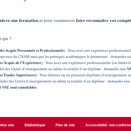
uivre une formation
et pour commencer
faire reconnaître vos compé
 qui ?
des Acquis Personnels et Professionnels
) : Vous avez une expérience professionnel
 parcours du CNAM mais pas les prérequis académiques le permettant : demander u
es Acquis de l’Expérience
) : Vous avez une expérience professionnelle (ou bénévol
ider des Unités d’enseignement ou même la totalité d’un diplôme : demander une
V
es Etudes Supérieures
) : Vous détenez un ou plusieurs diplômes d’enseignement su
alider des Unités d’enseignement ou même la totalité d’un diplôme : demander une
t VAE sont cumulables
.
Infos site
Bibliothèque
Plan de site
Accessibilité: non conform