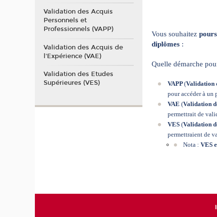
Validation des Acquis
Personnels et
Professionnels (VAPP)
Vous souhaitez
pours
diplômes
:
Validation des Acquis de
l'Expérience (VAE)
Quelle démarche pour
Validation des Etudes
Supérieures (VES)
VAPP
(
Validation 
pour accéder à un
VAE
(
Validation d
permettrait de val
VES
(
Validation d
permettraient de v
Nota :
VES e