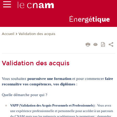
Én
ergé
tiq
ue
Validation des acquis
Accueil
Validation des acquis
Vous souhaitez
poursuivre une formation
et pour commencer
faire
reconnaître vos compétences
,
vos diplômes
:
Quelle démarche pour qui ?
VAPP
(
Validation des Acquis Personnels et Professionnels
) : Vous avez
une expérience professionnelle et personnelle pour accéder à un parcours
du CNAM mais pas les prérequis académiques le permettant : demander