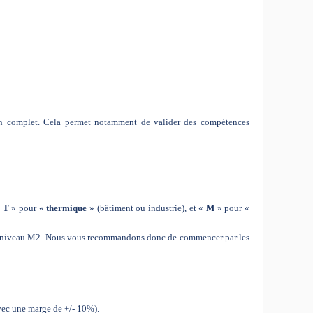
tion complet. Cela permet notamment de valider des compétences
«
T
» pour «
thermique
» (bâtiment ou industrie), et «
M
» pour «
 de niveau M2. Nous vous recommandons donc de commencer par les
vec une marge de +/- 10%).