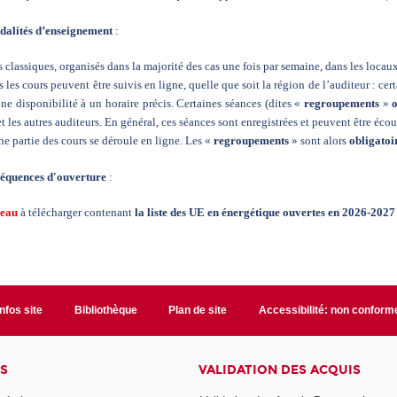
dalités d’enseignement
:
s classiques, organisés dans la majorité des cas une fois par semaine, dans les loc
s les cours peuvent être suivis en ligne, quelle que soit la région de l’auditeur : cer
ne disponibilité à un horaire précis. Certaines séances (dites «
regroupements
»
t les autres auditeurs. En général, ces séances sont enregistrées et peuvent être éco
ne partie des cours se déroule en ligne. Les «
regroupements
» sont alors
obligatoi
fréquences d'ouverture
:
leau
à télécharger contenant
la liste des UE en énergétique ouvertes en 2026-2027
Infos site
Bibliothèque
Plan de site
Accessibilité: non conform
S
VALIDATION DES ACQUIS