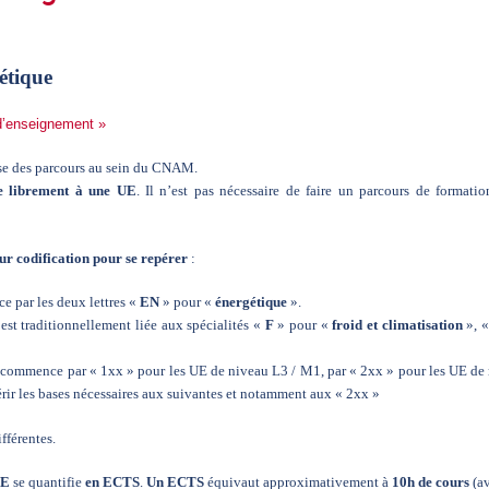
étique
 d’enseignement »
ase des parcours au sein du CNAM.
re librement à une UE
. Il n’est pas nécessaire de faire un parcours de forma
eur codification pour se repérer
:
 par les deux lettres «
EN
» pour «
énergétique
».
 est traditionnellement liée aux spécialités «
F
» pour «
froid et climatisation
», 
it, commence par « 1xx » pour les UE de niveau L3 / M1, par « 2xx » pour les UE
rir les bases nécessaires aux suivantes et notamment aux « 2xx »
fférentes.
UE
se quantifie
en ECTS
.
Un ECTS
équivaut approximativement à
10h de cours
(a