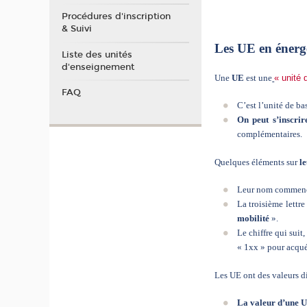
Procédures d'inscription
& Suivi
Les UE en énerg
Liste des unités
d'enseignement
Une
UE
est une
« unité
FAQ
C’est l’unité de b
On peut s’inscri
complémentaires.
Quelques éléments sur
l
Leur nom commence
La troisième lettre
mobilité
».
Le chiffre qui su
« 1xx » pour acqué
Les UE ont des valeurs di
La valeur d’une 