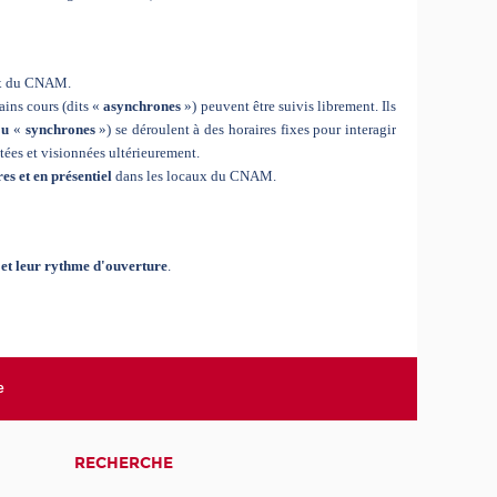
aux du CNAM.
tains cours (dits «
asynchrones
») peuvent être suivis librement. Ils
ou
«
synchrones
») se déroulent à des horaires fixes pour interagir
utées et visionnées ultérieurement.
res
et en présentiel
dans les locaux du CNAM.
 et leur rythme d'ouverture
.
e
RECHERCHE