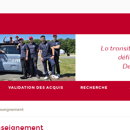
La transi
déf
De
VALIDATION DES ACQUIS
RECHERCHE
enseignement
enseignement