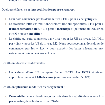
Quelques éléments sur
leur codification pour se repérer
:
Leur nom commence par les deux lettres «
EN
» pour «
énergétique
».
La troisième lettre est traditionnellement liée aux spécialités «
F
» pour «
froid et climatisation
», «
T
» pour «
thermique
» (bâtiment ou industrie),
et «
M
» pour «
mobilité
».
Le chiffre qui suit, commence par « 1xx » pour les UE de niveau L3 / M1,
par « 2xx » pour les UE de niveau M2. Nous vous recommandons donc de
commencer par les « 1xx » pour acquérir les bases nécessaires aux
suivantes et notamment aux « 2xx »
Les UE ont des valeurs différentes.
La valeur d’une UE
se quantifie
en ECTS
.
Un ECTS
équivaut
approximativement à
10h de cours
(avec une marge de +/- 10%).
Les UE ont
plusieurs modalités d’enseignement
:
Présentielle
: cours classiques, organisés dans la majorité des cas une fois
par semaine, dans les locaux du CNAM.