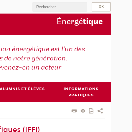
Én
ergé
tiq
ue
tion énergétique est l’un des
is de notre génération.
venez-en un acteur
ALUMNIS ET ÉLÈVES
INFORMATIONS
PRATIQUES
iques (IFFI)