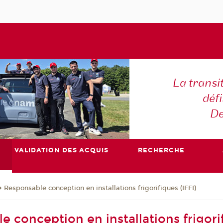
La transi
déf
De
VALIDATION DES ACQUIS
RECHERCHE
Responsable conception en installations frigorifiques (IFFI)
 conception en installations frigorif