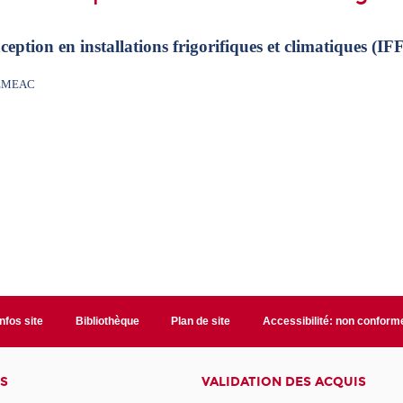
eption en installations frigorifiques et climatiques (IFF
TREMEAC
Infos site
Bibliothèque
Plan de site
Accessibilité: non conform
S
VALIDATION DES ACQUIS