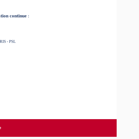
tion continue
:
RIS - PSL
e