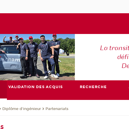
La transi
déf
De
VALIDATION DES ACQUIS
RECHERCHE
Diplôme d'ingénieur
Partenariats
ts