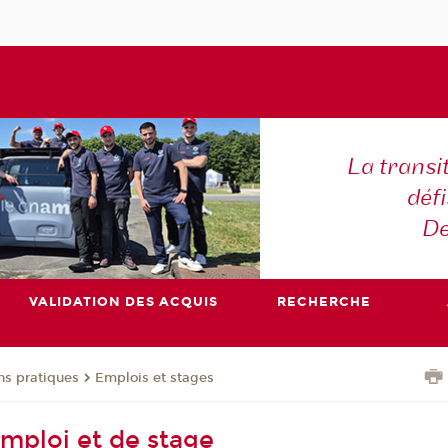
La transi
déf
De
VALIDATION DES ACQUIS
RECHERCHE
ns pratiques
Emplois et stages
emploi et de stage