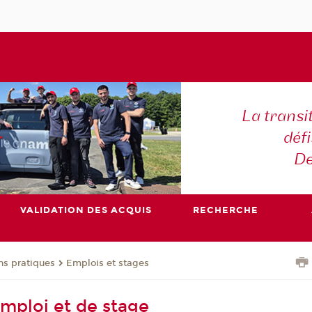
La transi
déf
De
VALIDATION DES ACQUIS
RECHERCHE
ns pratiques
Emplois et stages
emploi et de stage