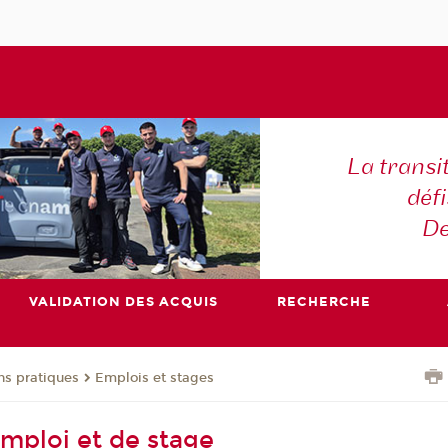
La transi
déf
De
VALIDATION DES ACQUIS
RECHERCHE
ns pratiques
Emplois et stages
emploi et de stage