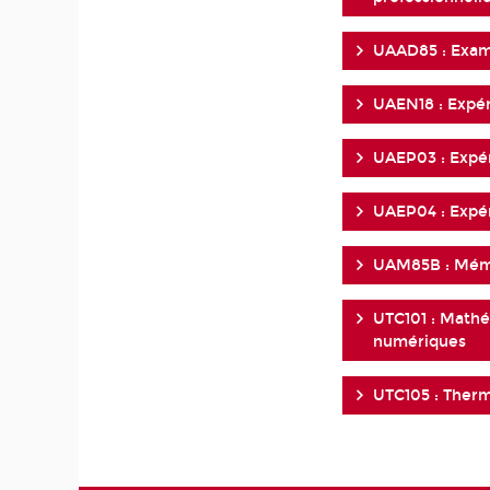
UAAD85 : Exame
UAEN18 : Expér
UAEP03 : Expér
UAEP04 : Expér
UAM85B : Mémo
UTC101 : Math
numériques
UTC105 : Therm