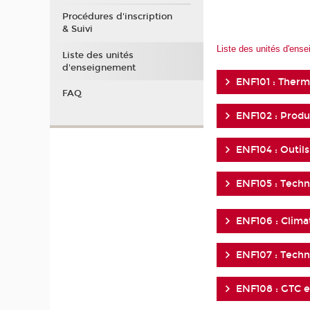
Procédures d'inscription
& Suivi
Liste des unités d'ens
Liste des unités
d'enseignement
ENF101 : Therm
FAQ
ENF102 : Produ
ENF104 : Outil
ENF105 : Techn
ENF106 : Clima
ENF107 : Techn
ENF108 : GTC 