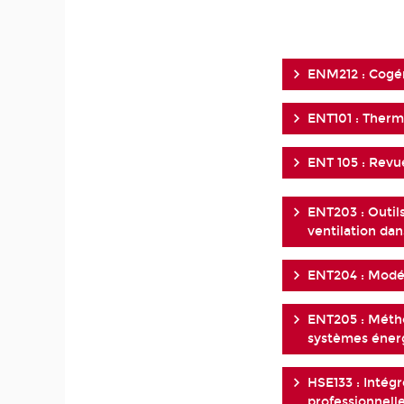
ENM212 : Cogén
ENT101 : Ther
ENT 105 : Revu
ENT203 : Outil
ventilation dan
ENT204 : Modél
ENT205 : Méth
systèmes éner
HSE133 : Intégr
professionnelle