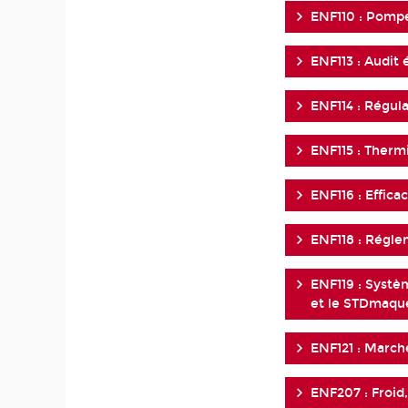
ENF110 : Pompe
ENF113 : Audit
ENF114 : Régula
ENF115 : Ther
ENF116 : Effica
ENF118 : Régle
ENF119 : Systè
et le STDmaqu
ENF121 : Marc
ENF207 : Froid