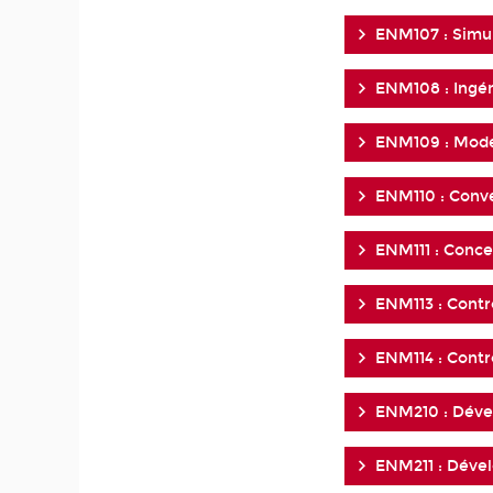
ENM107 : Simul
ENM108 : Ingé
ENM109 : Modé
ENM110 : Conve
ENM111 : Conc
ENM113 : Contr
ENM114 : Contr
ENM210 : Déve
ENM211 : Déve