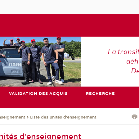
La transi
déf
De
VALIDATION DES ACQUIS
RECHERCHE
enseignement
Liste des unités d'enseignement
unités d'enseignement