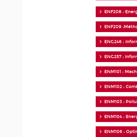
ENF208 : Ener
ENF209 :Métho
ENG246 : Infor
ENG257 : Infor
ENM101 : Machi
ENM102 : Comb
ENM103 : Pollua
ENM104 : Energ
ENM106 : Opti