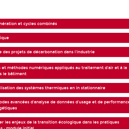
ération et cycles combinés
mique
e des projets de décarbonation dans l'industrie
s et méthodes numériques appliqués au traitement d'air et à la
s le bâtiment
isation des systèmes thermiques en in stationnaire
odes avancées d'analyse de données d'usage et de performanc
gétiques
er les enjeux de la transition écologique dans les pratiques
s : module initial