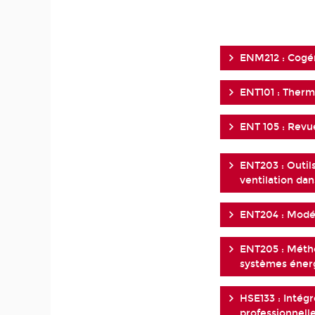
ENM212 : Cogén
ENT101 : Ther
ENT 105 : Revu
ENT203 : Outil
ventilation dan
ENT204 : Modél
ENT205 : Méth
systèmes éner
HSE133 : Intégr
professionnelle