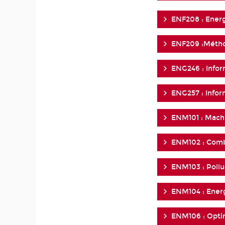
ENF208 : Ener
ENF209 :Métho
ENG246 : Infor
ENG257 : Infor
ENM101 : Machi
ENM102 : Comb
ENM103 : Pollua
ENM104 : Energ
ENM106 : Opti