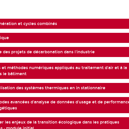
ération et cycles combinés
mique
e des projets de décarbonation dans l'industrie
s et méthodes numériques appliqués au traitement d'air et à la
s le bâtiment
isation des systèmes thermiques en in stationnaire
odes avancées d'analyse de données d'usage et de performanc
gétiques
er les enjeux de la transition écologique dans les pratiques
s : module initial