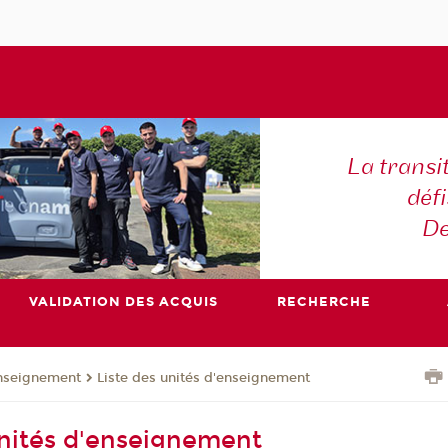
La transi
déf
De
VALIDATION DES ACQUIS
RECHERCHE
enseignement
Liste des unités d'enseignement
unités d'enseignement