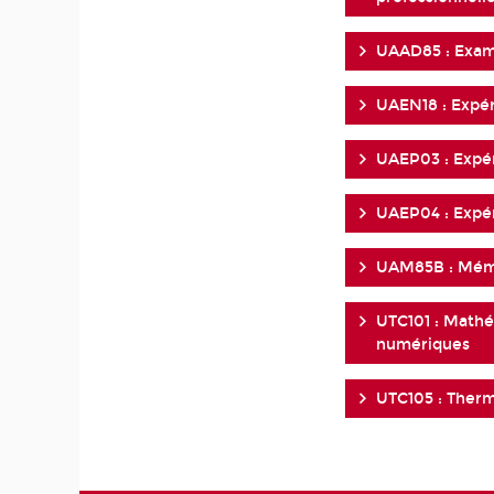
UAAD85 : Exame
UAEN18 : Expér
UAEP03 : Expér
UAEP04 : Expér
UAM85B : Mémo
UTC101 : Math
numériques
UTC105 : Therm