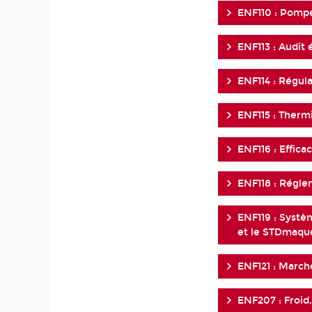
ENF110 : Pompe
ENF113 : Audit
ENF114 : Régula
ENF115 : Ther
ENF116 : Effica
ENF118 : Régle
ENF119 : Systè
et le STDmaqu
ENF121 : Marc
ENF207 : Froid