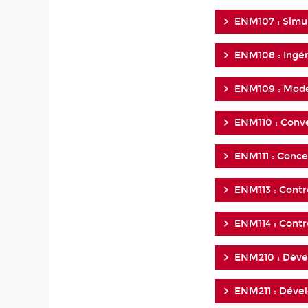
ENM107 : Simul
ENM108 : Ingé
ENM109 : Modé
ENM110 : Conve
ENM111 : Conc
ENM113 : Contr
ENM114 : Contr
ENM210 : Déve
ENM211 : Déve