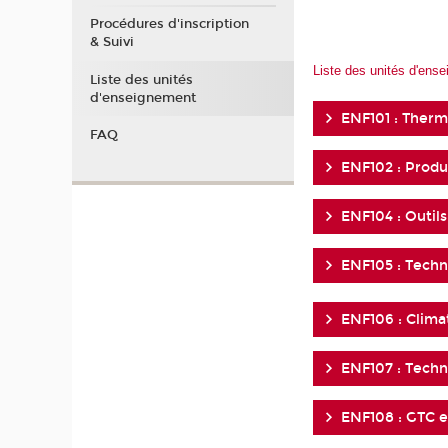
Procédures d'inscription
& Suivi
Liste des unités d'ens
Liste des unités
d'enseignement
ENF101 : Therm
FAQ
ENF102 : Produ
ENF104 : Outil
ENF105 : Techn
ENF106 : Clima
ENF107 : Techn
ENF108 : GTC 