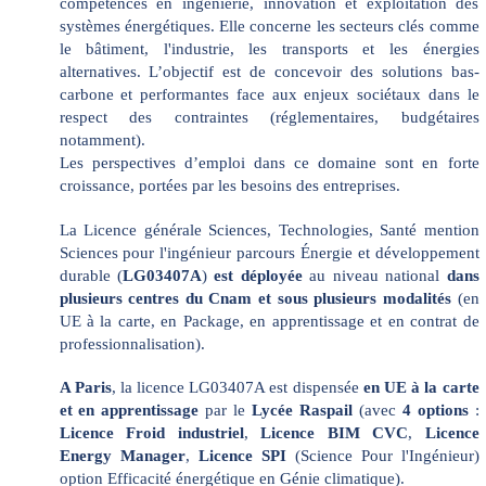
compétences en ingénierie, innovation et exploitation des
systèmes énergétiques. Elle concerne les secteurs clés comme
le bâtiment, l'industrie, les transports et les énergies
alternatives. L’objectif est de concevoir des solutions bas-
carbone et performantes face aux enjeux sociétaux dans le
respect des contraintes (réglementaires, budgétaires
notamment).
Les perspectives d’emploi dans ce domaine sont en forte
croissance, portées par les besoins des entreprises.
La Licence générale Sciences, Technologies, Santé mention
Sciences pour l'ingénieur parcours Énergie et développement
durable
(
LG03407A
)
est déployée
au niveau national
dans
plusieurs centres du Cnam et sous plusieurs modalités
(en
UE à la carte, en Package, en apprentissage et en contrat de
professionnalisation).
A Paris
, la licence LG03407A est dispensée
en UE à la carte
et en apprentissage
par le
Lycée Raspail
(avec
4 options
:
Licence Froid industriel
,
Licence BIM CVC
,
Licence
Energy Manager
,
Licence SPI
(Science Pour l'Ingénieur)
option Efficacité énergétique en Génie climatique).