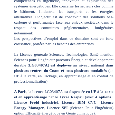
compétences en ingénierie, innovation et exploitation des
systèmes énergétiques. Elle concerne les secteurs clés comme
le bâtiment, l'industrie, les transports et les énergies
alternatives. L’objectif est de concevoir des solutions bas-
carbone et performantes face aux enjeux sociétaux dans le
respect des contraintes (réglementaires, budgétaires
notamment).
Les perspectives d’emploi dans ce domaine sont en forte
croissance, portées par les besoins des entreprises.
La Licence générale Sciences, Technologies, Santé mention
Sciences pour l'ingénieur parcours Énergie et développement
durable
(
LG03407A
)
est déployée
au niveau national
dans
plusieurs centres du Cnam et sous plusieurs modalités
(en
UE à la carte, en Package, en apprentissage et en contrat de
professionnalisation).
A Paris
, la licence LG03407A est dispensée
en UE à la carte
et en apprentissage
par le
Lycée Raspail
(avec
4 options
:
Licence Froid industriel
,
Licence BIM CVC
,
Licence
Energy Manager
,
Licence SPI
(Science Pour l'Ingénieur)
option Efficacité énergétique en Génie climatique).