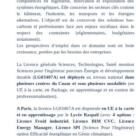
compétences en ingénierie, innovation et exploitation des
systèmes énergétiques. Elle concerne les secteurs clés comme
le bâtiment, l'industrie, les transports et les énergies
alternatives. L’objectif est de concevoir des solutions bas-
carbone et performantes face aux enjeux sociétaux dans le
respect des contraintes (réglementaires, budgétaires
notamment).
Les perspectives d’emploi dans ce domaine sont en forte
croissance, portées par les besoins des entreprises.
La Licence générale Sciences, Technologies, Santé mention
Sciences pour l'ingénieur parcours Énergie et développement
durable
(
LG03407A
)
est déployée
au niveau national
dans
plusieurs centres du Cnam et sous plusieurs modalités
(en
UE à la carte, en Package, en apprentissage et en contrat de
professionnalisation).
A Paris
, la licence LG03407A est dispensée
en UE à la carte
et en apprentissage
par le
Lycée Raspail
(avec
4 options
:
Licence Froid industriel
,
Licence BIM CVC
,
Licence
Energy Manager
,
Licence SPI
(Science Pour l'Ingénieur)
option Efficacité énergétique en Génie climatique).