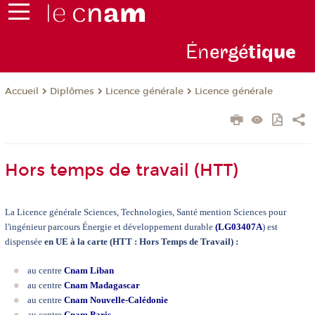
Én
ergé
tiq
ue
Diplômes
Licence générale
Licence générale
Accueil
Hors temps de travail (HTT)
La Licence générale Sciences, Technologies, Santé mention Sciences pour
l'ingénieur parcours Énergie et développement durable
(
LG03407A
) est
dispensée
en UE à la carte (HTT : Hors Temps de Travail) :
au centre
Cnam Liban
au centre
Cnam Madagascar
au centre
Cnam Nouvelle-Calédonie
au centre
Cnam Paris