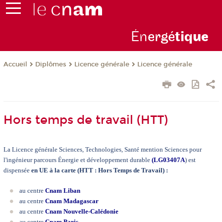
Én
ergé
tiq
ue
Diplômes
Licence générale
Licence générale
Accueil
Hors temps de travail (HTT)
La Licence générale Sciences, Technologies, Santé mention Sciences pour
l'ingénieur parcours Énergie et développement durable
(
LG03407A
) est
dispensée
en UE à la carte (HTT : Hors Temps de Travail) :
au centre
Cnam Liban
au centre
Cnam Madagascar
au centre
Cnam Nouvelle-Calédonie
au centre
Cnam Paris