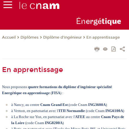
Én
ergé
tiq
ue
Diplômes
Diplôme d'ingénieur
En apprentissage
Accueil
En apprentissage
Nous proposons
quatre formations du diplôme d'ingénieur spécialité
Energétique en apprentissage
(
FISA
) :
à Nancy, au centre
Cnam Grand Est
(code Cnam
ING3600A
)
à Vernon, en partenariat avec l'
ITII Normandie
(code Cnam
ING6100A
)
à La Roche sur Yon, en partenariat avec l'
ATEE
au centre
Cnam Pays de
la Loire
(code Cnam
ING8200A
)
à Paris, en partenariat avec l'Ecole des Mines Paris-PSL et Université Paris