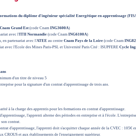
formations du diplôme d'ingénieur spécialité Energétique en apprentissage
(
FIS
Cnam Grand Est
(code Cnam
ING3600A
)
ariat avec l'
ITII Normandie
(code Cnam
ING6100A
)
 en partenariat avec l'
ATEE
au centre
Cnam Pays de la Loire
(code Cnam
ING82
riat avec l'Ecole des Mines Paris-PSL et Université Paris Cité : ISUPFERE
Cycle Ing
 ans
inimum d'un titre de niveau 5
treprise pour la signature d'un contrat d'apprentissage de trois ans.
arité à la charge des apprentis pour les formations en contrat d'apprentissage.
d'apprentissage, l'apprenti alterne des périodes en entreprise et à l'école. L'entrepris
 son contrat.
ntrat d'apprentissage, l'apprenti doit s'acquitter chaque année de la
CVEC
: 105€ en
aux CROUS et aux établissements de l'enseignement supérieur.