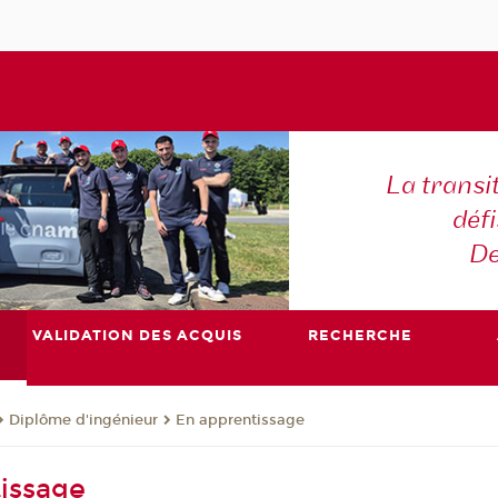
La transi
déf
De
VALIDATION DES ACQUIS
RECHERCHE
Diplôme d'ingénieur
En apprentissage
issage