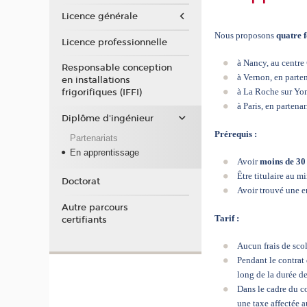
Licence générale
Nous proposons
quatre 
Licence professionnelle
à Nancy, au centre
Responsable conception
à Vernon, en parten
en installations
à La Roche sur Yon,
frigorifiques (IFFI)
à Paris, en partena
Diplôme d'ingénieur
Prérequis :
Partenariats
En apprentissage
Avoir
moins de 30
Être titulaire au m
Doctorat
Avoir trouvé une en
Autre parcours
Tarif :
certifiants
Aucun frais de scol
Pendant le contrat 
long de la durée de
Dans le cadre du co
une taxe affectée 