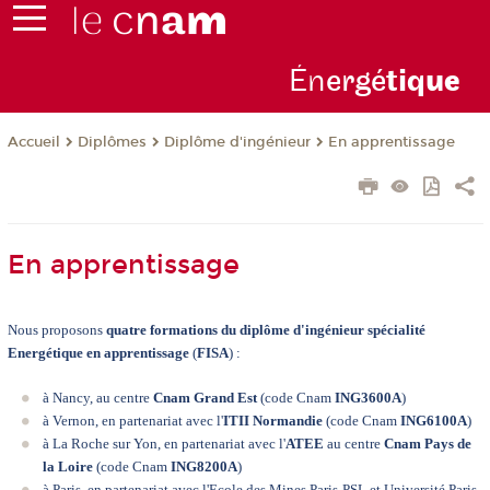
Én
ergé
tiq
ue
Diplômes
Diplôme d'ingénieur
En apprentissage
Accueil
En apprentissage
Nous proposons
quatre formations du diplôme d'ingénieur spécialité
Energétique en apprentissage
(
FISA
) :
à Nancy, au centre
Cnam Grand Est
(code Cnam
ING3600A
)
à Vernon, en partenariat avec l'
ITII Normandie
(code Cnam
ING6100A
)
à La Roche sur Yon, en partenariat avec l'
ATEE
au centre
Cnam Pays de
la Loire
(code Cnam
ING8200A
)
à Paris, en partenariat avec l'Ecole des Mines Paris-PSL et Université Paris