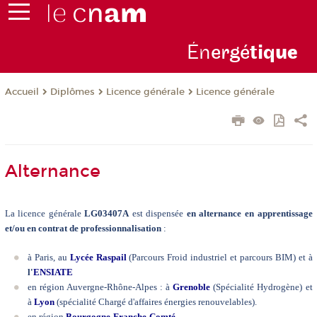
Én
ergé
tiq
ue
Diplômes
Licence générale
Licence générale
Accueil
Alternance
La licence générale
LG03407A
est dispensée
en alternance en apprentissage
et/ou en contrat de professionnalisation
:
à Paris, au
Lycée Raspail
(Parcours Froid industriel et parcours BIM) et à
l'
ENSIATE
en région Auvergne-Rhône-Alpes : à
Grenoble
(Spécialité Hydrogène) et
à
Lyon
(spécialité Chargé d'affaires énergies renouvelables).
en région
Bourgogne-Franche-Comté