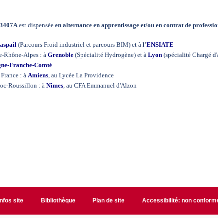
3407A
est dispensée
en alternance en apprentissage et/ou en contrat de professi
aspail
(Parcours Froid industriel et parcours BIM) et à
l'
ENSIATE
e-Rhône-Alpes : à
Grenoble
(Spécialité Hydrogène) et à
Lyon
(spécialité Chargé d'
ne-Franche-Comté
 France : à
Amiens
, au Lycée La Providence
oc-Roussillon : à
Nîmes
, au CFA Emmanuel d'Alzon
Infos site
Bibliothèque
Plan de site
Accessibilité: non conform