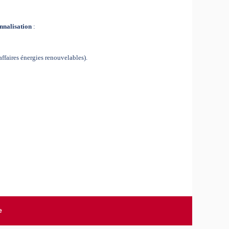
onnalisation
:
affaires énergies renouvelables).
e