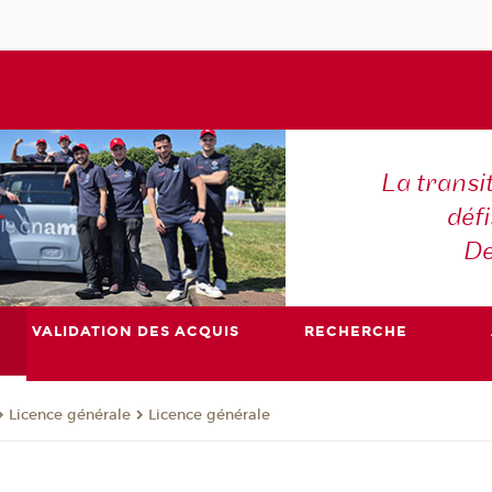
La transi
déf
De
VALIDATION DES ACQUIS
RECHERCHE
Licence générale
Licence générale
e