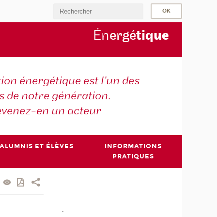
Én
ergé
tiq
ue
tion énergétique est l’un des
is de notre génération.
venez-en un acteur
ALUMNIS ET ÉLÈVES
INFORMATIONS
PRATIQUES
.