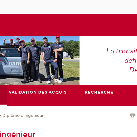
La transi
déf
De
VALIDATION DES ACQUIS
RECHERCHE
Diplôme d'ingénieur
ingénieur