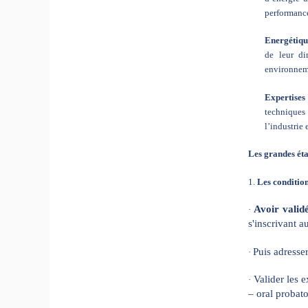
performance
Energétiqu
de leur di
environnem
Expertises 
techniques 
l’industrie 
Les grandes éta
1.
Les condition
Avoir valid
·
s'inscrivant 
Puis adresser
·
Valider les
·
– oral probat