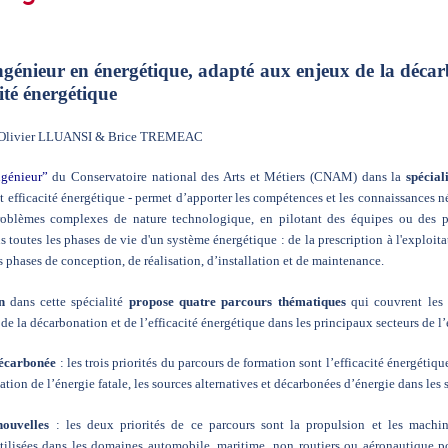
génieur en énergétique, adapté aux enjeux de la décar
cité énergétique
: Olivier LLUANSI & Brice TREMEAC
génieur”
du Conservatoire national des Arts et Métiers (CNAM) dans la
spécial
 efficacité énergétique - permet d’apporter les compétences et les connaissances né
roblèmes complexes de nature technologique, en pilotant des équipes ou des pr
s toutes les phases de vie d'un système énergétique : de la prescription à l'exploit
 phases de conception, de réalisation, d’installation et de maintenance.
n
dans cette spécialité
propose quatre parcours thématiques
qui couvrent les 
s de la décarbonation et de l’efficacité énergétique dans les principaux secteurs de 
décarbonée
: les trois priorités du parcours de formation sont l’efficacité énergétiqu
sation de l’énergie fatale, les sources alternatives et décarbonées d’énergie dans les 
nouvelles
: les deux priorités de ce parcours sont la propulsion et les machi
tilisées dans les domaines automobile, maritime, non routiers ou aéronautique p