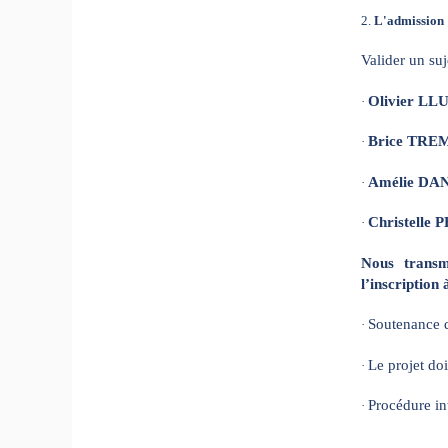
2.
L'admission 
Valider un su
Olivier LL
·
Brice TR
·
Amélie DA
·
Christelle
·
Nous transm
l’inscription
Soutenance d
·
Le projet doi
·
Procédure in
·