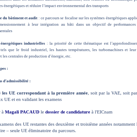
s énergétiques et réduire l’impact environnemental des transports
e du bâtiment et audit
: ce parcours se focalise sur les systèmes énergétiques appl
mensionnement à leur intégration au bâti dans un objectif de performances 
entales
énergétiques industrielles
: la priorité de cette thématique est l’approfondisse
tels que le froid industriel, les hautes températures, les turbomachines et leur
et les centrales de production d’énergie, etc.
pes :
s d’admissibilité :
é les UE correspondant à la première année
, soit par la VAE, soit p
aux UE et en validant les examens
 à
Magali PACAUD
le
dossier de candidature
à l'EICnam
 examens des UE restantes des deuxième et troisième années notammen
oire – seule UE éliminatoire du parcours.