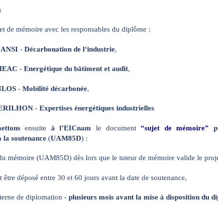
:
jet de mémoire avec les responsables du diplôme :
UANSI
-
Décarbonation de l‘industrie
,
EMEAC
-
Energétique du bâtiment et audit
,
NLOS
-
Mobilité décarbonée
,
 PERILHON
-
Expertises énergétiques industrielles
ettons
ensuite
à l’EICnam
le document
“sujet de mémoire”
p
 à la soutenance
(
UAM85D
) :
u mémoire (UAM85D) dès lors que le tuteur de mémoire valide le proje
t être déposé entre 30 et 60 jours avant la date de soutenance,
terne de diplomation -
plusieurs mois avant la mise à disposition du d