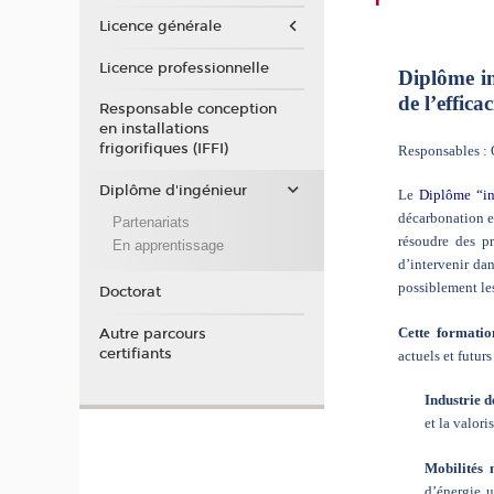
Licence générale
Licence professionnelle
Diplôme in
de l’effica
Responsable conception
en installations
frigorifiques (IFFI)
Responsables 
Diplôme d'ingénieur
Le
Diplôme “in
décarbonation et
Partenariats
résoudre des p
En apprentissage
d’intervenir dan
possiblement les
Doctorat
Cette formatio
Autre parcours
certifiants
actuels et futur
Industrie 
et la valori
Mobilités 
d’énergie u