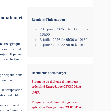
bonation et
Réunions d’information :
29 juin 2026 de 17h00 à
18h00
3 juillet 2026 de 9h30 à 10h30
ité énergétique
-
7 juillet 2026 de 9h30 à 10h30
cessaires afin de
ojets. Il permet
ation en intégrant
Documents à télécharger
principaux défis
l’économie :
Plaquette du diplôme d'ingénieur
spécialité Energétique CYC85001A
e, la récupération
(page)
sites productifs
Plaquette du diplôme d'ingénieur
nes à conversion
spécialité Energétique CYC85001A
our améliorer les