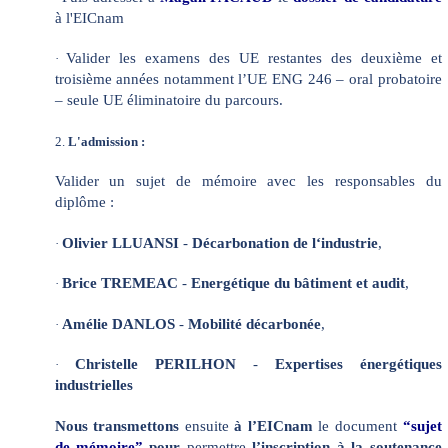
à l'EICnam
Valider les examens des UE restantes des deuxième et
·
troisième années notamment l’UE ENG 246 – oral probatoire
– seule UE éliminatoire du parcours.
2.
L'admission :
Valider un sujet de mémoire avec les responsables du
diplôme :
Olivier LLUANSI
-
Décarbonation de l‘industrie
,
·
Brice TREMEAC
-
Energétique du bâtiment et audit
,
·
Amélie DANLOS
-
Mobilité décarbonée
,
·
Christelle PERILHON
-
Expertises énergétiques
·
industrielles
Nous transmettons
ensuite
à l’EICnam
le document
“sujet
de mémoire”
pour
permettre
l’inscription à la soutenance