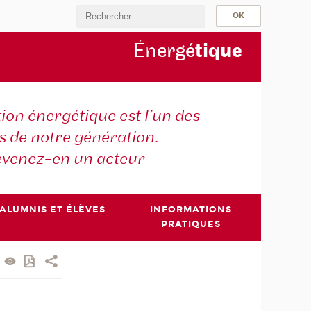
Én
ergé
tiq
ue
tion énergétique est l’un des
is de notre génération.
venez-en un acteur
ALUMNIS ET ÉLÈVES
INFORMATIONS
PRATIQUES
.