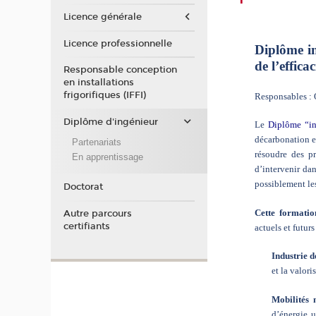
Licence générale
Licence professionnelle
Diplôme in
de l’effica
Responsable conception
en installations
frigorifiques (IFFI)
Responsables 
Diplôme d'ingénieur
Le
Diplôme “in
décarbonation et
Partenariats
résoudre des p
En apprentissage
d’intervenir dan
possiblement les
Doctorat
Cette formatio
Autre parcours
certifiants
actuels et futur
Industrie 
et la valori
Mobilités 
d’énergie u