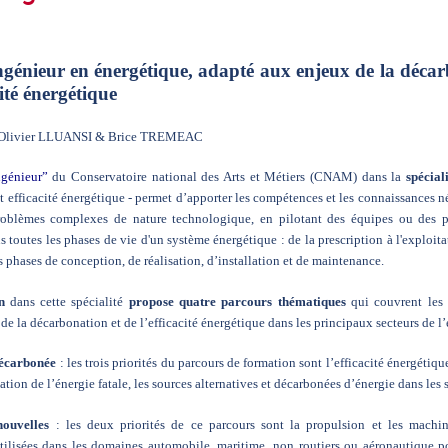
génieur en énergétique, adapté aux enjeux de la décar
cité énergétique
: Olivier LLUANSI & Brice TREMEAC
génieur”
du Conservatoire national des Arts et Métiers (CNAM) dans la
spécial
 efficacité énergétique - permet d’apporter les compétences et les connaissances né
roblèmes complexes de nature technologique, en pilotant des équipes ou des pr
s toutes les phases de vie d'un système énergétique : de la prescription à l'exploit
 phases de conception, de réalisation, d’installation et de maintenance.
n
dans cette spécialité
propose quatre parcours thématiques
qui couvrent les 
s de la décarbonation et de l’efficacité énergétique dans les principaux secteurs de 
décarbonée
: les trois priorités du parcours de formation sont l’efficacité énergétiqu
sation de l’énergie fatale, les sources alternatives et décarbonées d’énergie dans les 
nouvelles
: les deux priorités de ce parcours sont la propulsion et les machi
tilisées dans les domaines automobile, maritime, non routiers ou aéronautique p