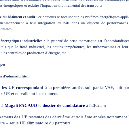
s énergétiques et réduire l’impact environnemental des transports
e du bâtiment et audit
: ce parcours se focalise sur les systèmes énergétiques appl
mensionnement à leur intégration au bâti dans un objectif de performances 
entales
énergétiques industrielles
: la priorité de cette thématique est l’approfondisse
tels que le froid industriel, les hautes températures, les turbomachines et leur
et les centrales de production d’énergie, etc.
pes :
s d’admissibilité :
é les UE correspondant à la première année
, soit par la VAE, soit p
aux UE et en validant les examens
 à
Magali PACAUD
le
dossier de candidature
à l'EICnam
 examens des UE restantes des deuxième et troisième années notammen
oire – seule UE éliminatoire du parcours.