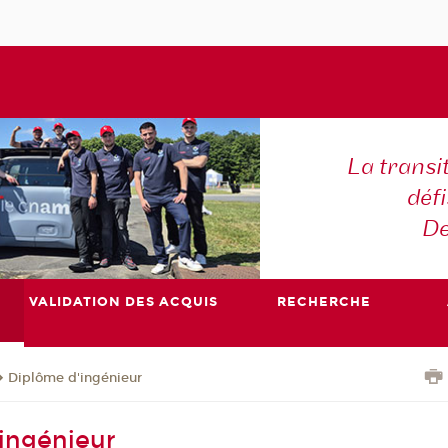
La transi
déf
De
VALIDATION DES ACQUIS
RECHERCHE
Diplôme d'ingénieur
ingénieur