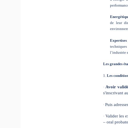
performance
Energétiqu
de leur di
environnem
Expertises 
techniques 
l’industrie 
Les grandes éta
1.
Les condition
Avoir valid
·
s'inscrivant 
Puis adresser
·
Valider les
·
– oral probat