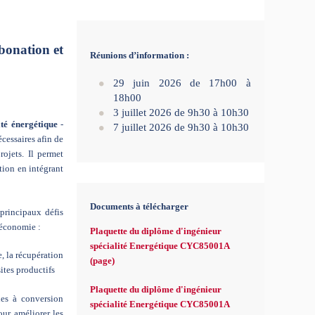
bonation et
Réunions d’information :
29 juin 2026 de 17h00 à
18h00
3 juillet 2026 de 9h30 à 10h30
ité énergétique
-
7 juillet 2026 de 9h30 à 10h30
cessaires afin de
ojets. Il permet
ation en intégrant
Documents à télécharger
principaux défis
l’économie :
Plaquette du diplôme d'ingénieur
spécialité Energétique CYC85001A
e, la récupération
(page)
sites productifs
Plaquette du diplôme d'ingénieur
nes à conversion
spécialité Energétique CYC85001A
our améliorer les