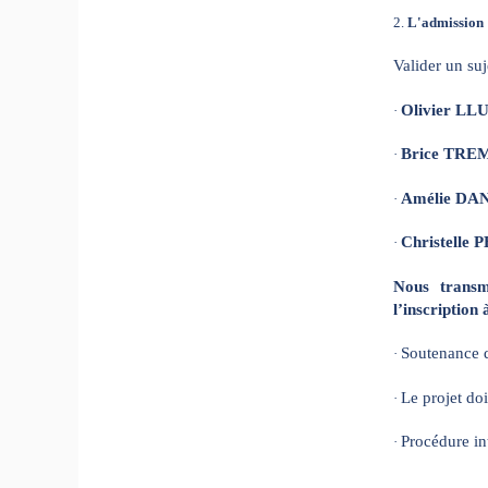
2.
L'admission 
Valider un su
Olivier LL
·
Brice TR
·
Amélie DA
·
Christelle
·
Nous transm
l’inscription
Soutenance d
·
Le projet doi
·
Procédure in
·