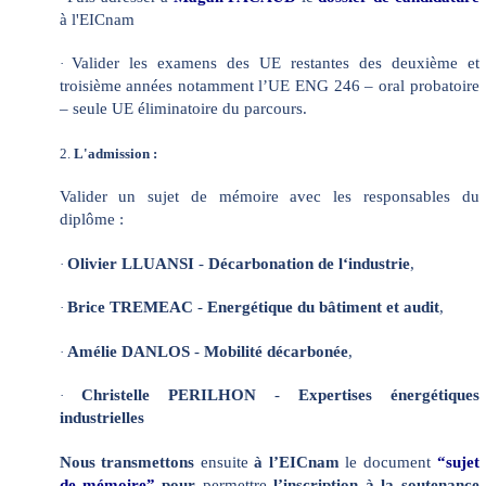
à l'EICnam
Valider les examens des UE restantes des deuxième et
·
troisième années notamment l’UE ENG 246 – oral probatoire
– seule UE éliminatoire du parcours.
2.
L'admission :
Valider un sujet de mémoire avec les responsables du
diplôme :
Olivier LLUANSI
-
Décarbonation de l‘industrie
,
·
Brice TREMEAC
-
Energétique du bâtiment et audit
,
·
Amélie DANLOS
-
Mobilité décarbonée
,
·
Christelle PERILHON
-
Expertises énergétiques
·
industrielles
Nous transmettons
ensuite
à l’EICnam
le document
“sujet
de mémoire”
pour
permettre
l’inscription à la soutenance