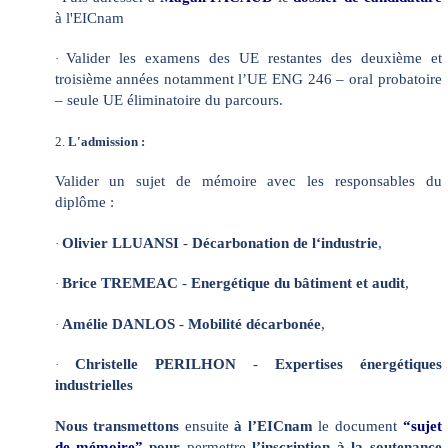
à l'EICnam
Valider les examens des UE restantes des deuxième et
·
troisième années notamment l’UE ENG 246 – oral probatoire
– seule UE éliminatoire du parcours.
2.
L'admission :
Valider un sujet de mémoire avec les responsables du
diplôme :
Olivier LLUANSI
-
Décarbonation de l‘industrie
,
·
Brice TREMEAC
-
Energétique du bâtiment et audit
,
·
Amélie DANLOS
-
Mobilité décarbonée
,
·
Christelle PERILHON
-
Expertises énergétiques
·
industrielles
Nous transmettons
ensuite
à l’EICnam
le document
“sujet
de mémoire”
pour
permettre
l’inscription à la soutenance