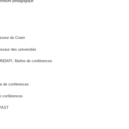
énieure pédagogique
esseur du Cnam
seur des universités
DAPI, Maître de conférences
re de conférences
e conférences
 PAST