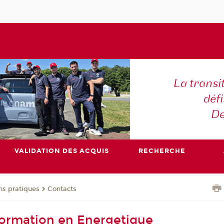
La transi
déf
De
VALIDATION DES ACQUIS
RECHERCHE
ns pratiques
Contacts
ormation en Energetique