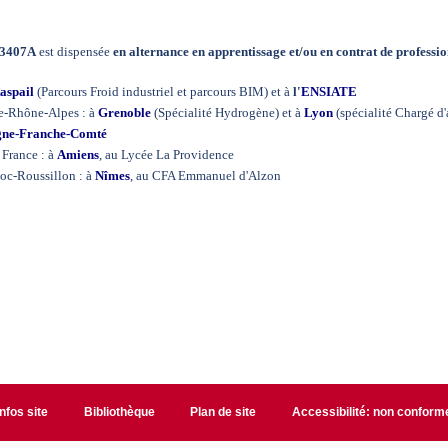
3407A
est dispensée
en alternance en apprentissage et/ou en contrat de professi
aspail
(Parcours Froid industriel et parcours BIM) et à
l'
ENSIATE
e-Rhône-Alpes : à
Grenoble
(Spécialité Hydrogène) et à
Lyon
(spécialité Chargé d'
ne-Franche-Comté
 France : à
Amiens
, au Lycée La Providence
oc-Roussillon : à
Nîmes
, au CFA Emmanuel d'Alzon
Infos site
Bibliothèque
Plan de site
Accessibilité: non conform