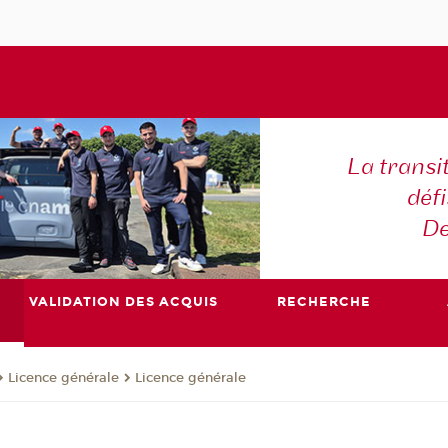
La transi
déf
De
VALIDATION DES ACQUIS
RECHERCHE
Licence générale
Licence générale
e