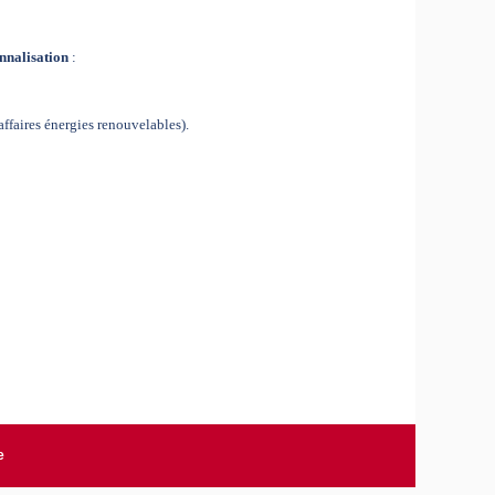
onnalisation
:
affaires énergies renouvelables).
e